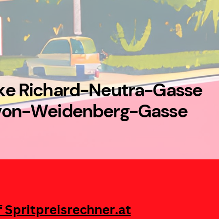
cke Richard-Neutra-Gasse
-von-Weidenberg-Gasse
f Spritpreisrechner.at