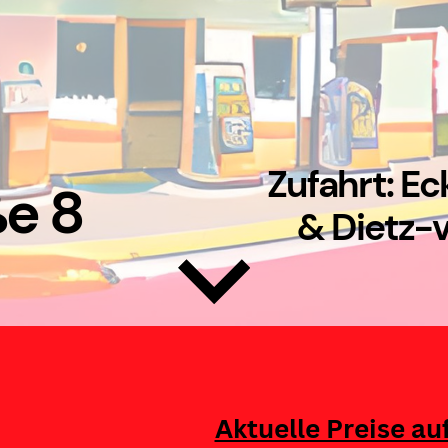
Zufahrt: E
e 8
& Dietz
Aktuelle Preise au